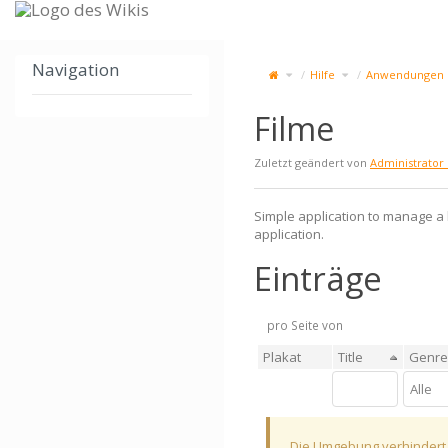
Zum
Start
Navigation
Schalte
Schalte
Hilfe
Anwendungen
den
den
übergeordneten
Verzeichnisbaum
Baum
unter
von
Hilfe
Filme
um.
um.
Filme
Zuletzt geändert von
Administrator
Simple application to manage a 
application.
Einträge
pro Seite von
Plakat
Title
Genre
Die Umgebung verhindert,