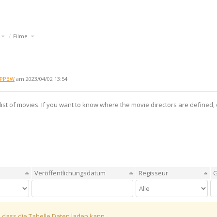
Schalte
Schalte
Filme
den
den
Verzeichnisbaum
Verzeichnisbaum
unter
unter
Anwendungen
Filme
um.
um.
 PPBW
am 2023/04/02 13:54
list of movies. If you want to know where the movie directors are defined,
Veröffentlichungsdatum
Regisseur
 dass die Tabelle Daten laden kann.