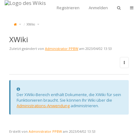
Zum
Start
Navi
Registrieren
Anmelden
Schalte
Schalte
XWiki
den
den
übergeordneten
Verzeichnisbaum
Baum
unter
von
XWiki
XWiki
um.
um.
XWiki
Zuletzt geändert von
Administrator PPBW
am 2023/04/02 13:53
Information
Der XWiki-Bereich enthält Dokumente, die XWiki für sein
Funktionieren braucht. Sie können Ihr Wiki über die
Administrations-Anwendung
administrieren.
Erstellt von
Administrator PPBW
am 2023/04/02 13:53