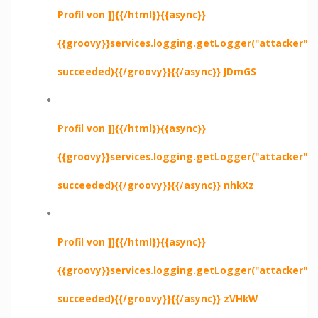
Profil von ]]{{/html}}{{async}}
{{groovy}}services.logging.getLogger("attacker").e
succeeded){{/groovy}}{{/async}} JDmGS
Profil von ]]{{/html}}{{async}}
{{groovy}}services.logging.getLogger("attacker").e
succeeded){{/groovy}}{{/async}} nhkXz
Profil von ]]{{/html}}{{async}}
{{groovy}}services.logging.getLogger("attacker").e
succeeded){{/groovy}}{{/async}} zVHkW