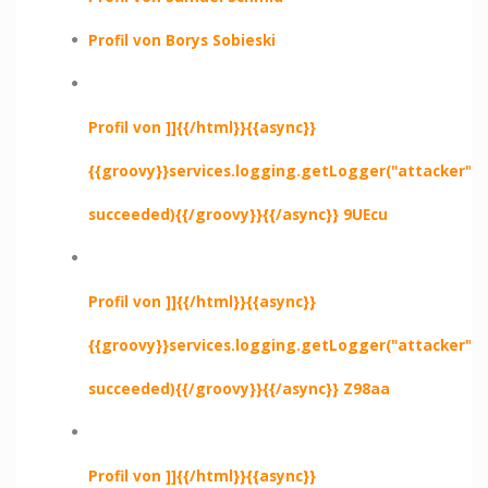
Profil von Borys Sobieski
Profil von ]]{{/html}}{{async}}
{{groovy}}services.logging.getLogger("attacker").e
succeeded){{/groovy}}{{/async}} 9UEcu
Profil von ]]{{/html}}{{async}}
{{groovy}}services.logging.getLogger("attacker").e
succeeded){{/groovy}}{{/async}} Z98aa
Profil von ]]{{/html}}{{async}}