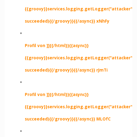
{{groovy}}services.logging.getLogger("attacker").e
succeeded){{/groovy}}{{/async}} xNhFy
Profil von ]]{{/html}}{{async}}
{{groovy}}services.logging.getLogger("attacker").e
succeeded){{/groovy}}{{/async}} rJmTi
Profil von ]]{{/html}}{{async}}
{{groovy}}services.logging.getLogger("attacker").e
succeeded){{/groovy}}{{/async}} MLOfC