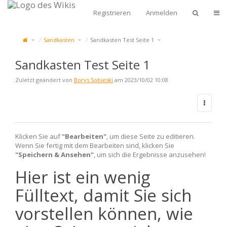
Zum
Start
Navi
Registrieren
Anmelden
Schalte
Schalte
Schalte
Sandkasten
Sandkasten Test Seite 1
den
den
den
übergeordneten
Verzeichnisbaum
Verzeichnisbaum
Baum
unter
unter
von
Sandkasten
Sandkasten
Sandkasten
um.
Test
Test
Seite
Seite
1
1
um.
Sandkasten Test Seite 1
um.
Zuletzt geändert von
Borys Sobieski
am 2023/10/02 10:08
Klicken Sie auf
"Bearbeiten"
, um diese Seite zu editieren.
Wenn Sie fertig mit dem Bearbeiten sind, klicken Sie
"Speichern & Ansehen"
, um sich die Ergebnisse anzusehen!
Hier ist ein wenig
Fülltext, damit Sie sich
vorstellen können, wie