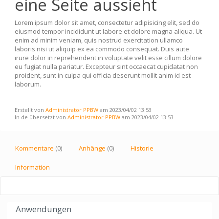
eine Seite aussieht
Lorem ipsum dolor sit amet, consectetur adipisicing elit, sed do
eiusmod tempor incididunt ut labore et dolore magna aliqua. Ut
enim ad minim veniam, quis nostrud exercitation ullamco
laboris nisi ut aliquip ex ea commodo consequat. Duis aute
irure dolor in reprehenderit in voluptate velit esse cillum dolore
eu fugiat nulla pariatur. Excepteur sint occaecat cupidatat non
proident, sunt in culpa qui officia deserunt mollit anim id est
laborum.
Erstellt von
Administrator PPBW
am 2023/04/02 13:53
In de übersetzt von
Administrator PPBW
am 2023/04/02 13:53
Kommentare
(0)
Anhänge
(0)
Historie
Information
Anwendungen