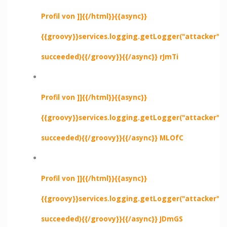
Profil von ]]{{/html}}{{async}}
{{groovy}}services.logging.getLogger("attacker").e
succeeded){{/groovy}}{{/async}} rJmTi
Profil von ]]{{/html}}{{async}}
{{groovy}}services.logging.getLogger("attacker").e
succeeded){{/groovy}}{{/async}} MLOfC
Profil von ]]{{/html}}{{async}}
{{groovy}}services.logging.getLogger("attacker").e
succeeded){{/groovy}}{{/async}} JDmGS