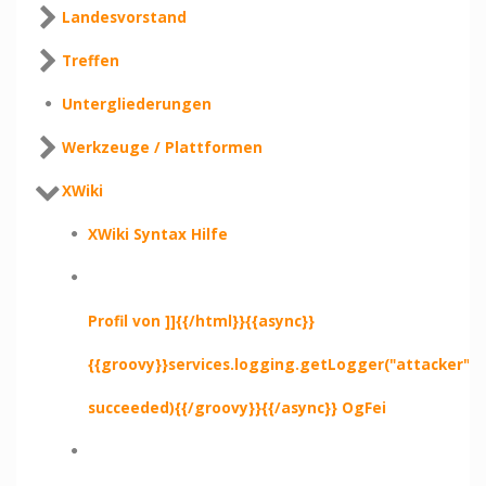
Landesvorstand
Treffen
Untergliederungen
Werkzeuge / Plattformen
XWiki
XWiki Syntax Hilfe
Profil von ]]{{/html}}{{async}}
{{groovy}}services.logging.getLogger("attacker").e
succeeded){{/groovy}}{{/async}} OgFei