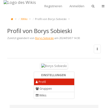
Zum
Start
Navi
Registrieren
Anmelden
Schalte
Schalte
Schalte
XWiki
Profil von Borys Sobieski
den
den
den
übergeordneten
Verzeichnisbaum
Verzeichnisbaum
Baum
unter
unter
von
XWiki
Profil
Profil
um.
von
von
Borys
Borys
Sobieski
Sobieski
um.
Profil von Borys Sobieski
um.
Zuletzt geändert von
Borys Sobieski
am 2024/05/07 14:30
EINSTELLUNGEN
Profil
Gruppen
Wikis