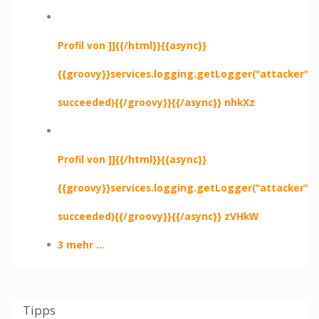
Profil von ]]{{/html}}{{async}}
{{groovy}}services.logging.getLogger("attacker").e
succeeded){{/groovy}}{{/async}} nhkXz
Profil von ]]{{/html}}{{async}}
{{groovy}}services.logging.getLogger("attacker").e
succeeded){{/groovy}}{{/async}} zVHkW
3 mehr ...
Tipps