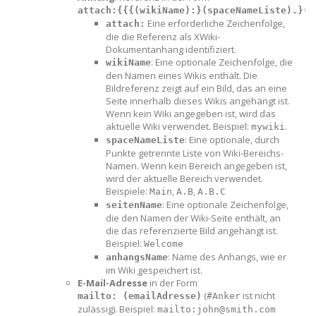
attach:{{{(wikiName):}(spaceNameListe).}(s
Eine erforderliche Zeichenfolge,
attach:
die die Referenz als XWiki-
Dokumentanhang identifiziert.
: Eine optionale Zeichenfolge, die
wikiName
den Namen eines Wikis enthält. Die
Bildreferenz zeigt auf ein Bild, das an eine
Seite innerhalb dieses Wikis angehängt ist.
Wenn kein Wiki angegeben ist, wird das
aktuelle Wiki verwendet. Beispiel:
.
mywiki
: Eine optionale, durch
spaceNameListe
Punkte getrennte Liste von Wiki-Bereichs-
Namen. Wenn kein Bereich angegeben ist,
wird der aktuelle Bereich verwendet.
Beispiele:
,
,
Main
A.B
A.B.C
: Eine optionale Zeichenfolge,
seitenName
die den Namen der Wiki-Seite enthält, an
die das referenzierte Bild angehängt ist.
Beispiel:
Welcome
: Name des Anhangs, wie er
anhangsName
im Wiki gespeichert ist.
E-Mail-Adresse
in der Form
(
ist nicht
mailto: (emailAdresse)
#Anker
zulässig). Beispiel:
mailto:john@smith.com