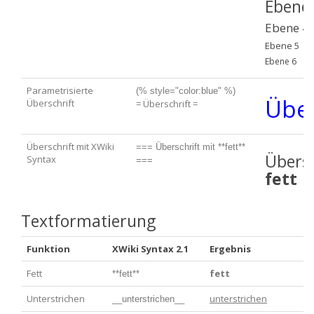
Ebene
Ebene 4
Ebene 5
Ebene 6
Parametrisierte
(% style="color:blue" %)
Über
Überschrift
= Überschrift =
Überschrift mit XWiki
=== Überschrift mit **fett** 
Übersc
Syntax
===
fett
Textformatierung
Funktion
XWiki Syntax 2.1
Ergebnis
Fett
fett
**fett**
Unterstrichen
unterstrichen
__unterstrichen__