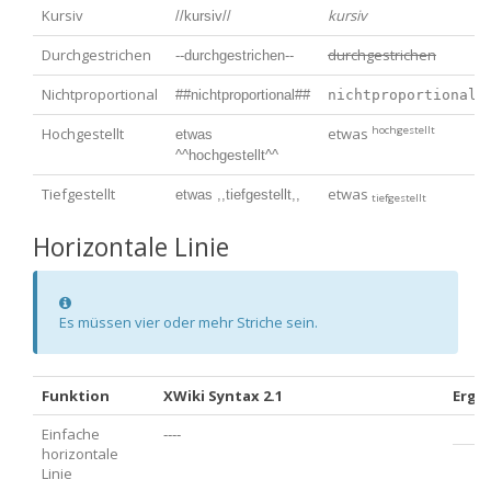
Kursiv
kursiv
//kursiv//
Durchgestrichen
durchgestrichen
--durchgestrichen--
Nichtproportional
##nichtproportional##
nichtproportional
hochgestellt
Hochgestellt
etwas
etwas 
^^hochgestellt^^
Tiefgestellt
etwas
etwas ,,tiefgestellt,,
tiefgestellt
Horizontale Linie
Information
Es müssen vier oder mehr Striche sein.
Funktion
XWiki Syntax 2.1
Erge
Einfache
----
horizontale
Linie