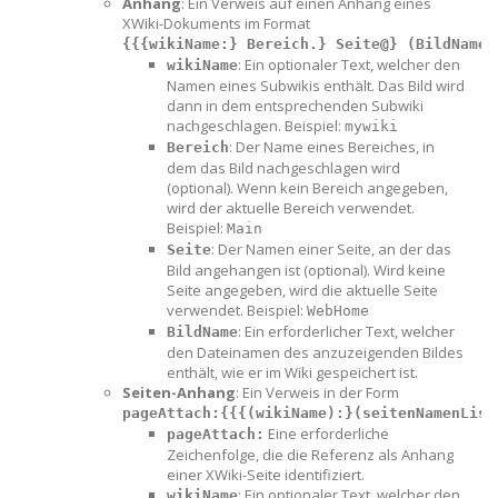
Anhang
: Ein Verweis auf einen Anhang eines
XWiki-Dokuments im Format
{{{wikiName:} Bereich.} Seite@} (BildName)
: Ein optionaler Text, welcher den
wikiName
Namen eines Subwikis enthält. Das Bild wird
dann in dem entsprechenden Subwiki
nachgeschlagen. Beispiel:
mywiki
: Der Name eines Bereiches, in
Bereich
dem das Bild nachgeschlagen wird
(optional). Wenn kein Bereich angegeben,
wird der aktuelle Bereich verwendet.
Beispiel:
Main
: Der Namen einer Seite, an der das
Seite
Bild angehangen ist (optional). Wird keine
Seite angegeben, wird die aktuelle Seite
verwendet. Beispiel:
WebHome
: Ein erforderlicher Text, welcher
BildName
den Dateinamen des anzuzeigenden Bildes
enthält, wie er im Wiki gespeichert ist.
Seiten-Anhang
: Ein Verweis in der Form
pageAttach:{{{(wikiName):}(seitenNamenList
Eine erforderliche
pageAttach:
Zeichenfolge, die die Referenz als Anhang
einer XWiki-Seite identifiziert.
: Ein optionaler Text, welcher den
wikiName