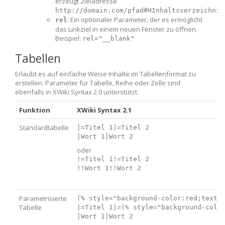
erzeugt Zieladresse
http://domain.com/pfad#HInhaltsverzeichnis
: Ein optionaler Parameter, der es ermöglicht
rel
das Linkziel in einem neuen Fenster zu öffnen.
Beispiel:
rel="__blank"
Tabellen
Erlaubt es auf einfache Weise Inhalte im Tabellenformat zu
erstellen. Parameter für Tabelle, Reihe oder Zelle sind
ebenfalls in XWiki Syntax 2.0 unterstützt.
Funktion
XWiki Syntax 2.1
Standardtabelle
|=Titel 1|=Titel 2

oder
!=Titel 1!=Titel 2

Parametrisierte
(% style="background-color:red;text-a
Tabelle
|=Titel 1|=(% style="background-color