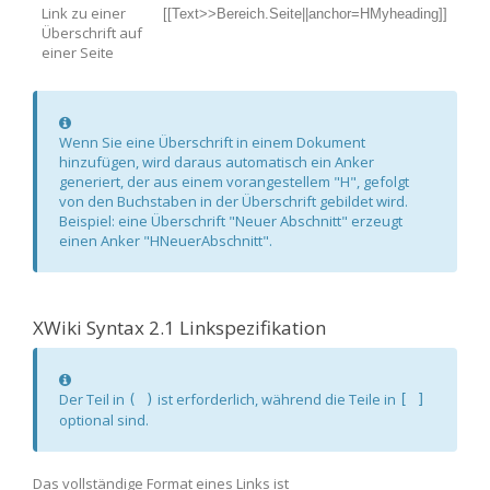
Link zu einer
[[Text>>Bereich.Seite||anchor=HMyheading]]
Überschrift auf
einer Seite
Information
Wenn Sie eine Überschrift in einem Dokument
hinzufügen, wird daraus automatisch ein Anker
generiert, der aus einem vorangestellem "H", gefolgt
von den Buchstaben in der Überschrift gebildet wird.
Beispiel: eine Überschrift "Neuer Abschnitt" erzeugt
einen Anker "HNeuerAbschnitt".
XWiki Syntax 2.1 Linkspezifikation
Information
Der Teil in
ist erforderlich, während die Teile in
( )
[ ]
optional sind.
Das vollständige Format eines Links ist