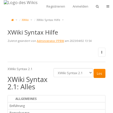
Zum
Start
Navi
Registrieren
Anmelden
Schalte
Schalte
Schalte
XWiki
XWiki Syntax Hilfe
den
den
den
übergeordneten
Verzeichnisbaum
Verzeichnisbaum
Baum
unter
unter
von
XWiki
XWiki
XWiki
um.
Syntax
Syntax
Hilfe
Hilfe
um.
um.
XWiki Syntax Hilfe
Zuletzt geändert von
Administrator PPBW
am 2023/04/02 13:54
XWiki Syntax 2.1
XWiki Syntax
2.1: Alles
ALLGEMEINES
Einführung
Bemerkungen