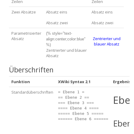
Zeilen
Zeilen
Zwei Absätze
Absatz eins
Absatz eins
Absatz zwei
Absatz zwei
Parametrisierter
(% style="text-
Absatz
Zentrierter und
align:center;color:blue" 
blauer Absatz
%)
Zentrierter und blauer
Absatz
Überschriften
Funktion
XWiki Syntax 2.1
Ergebnis
Standardüberschriften
= Ebene 1 = 

Ebe
== Ebene 2 ==

=== Ebene 3 ===

==== Ebene 4 ====

===== Ebene 5 =====

Eben