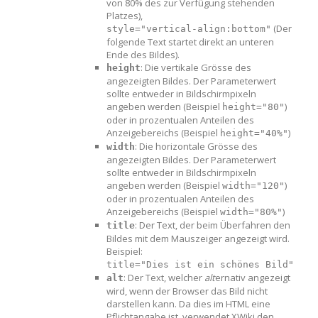
von 80% des zur Verfügung stehenden
Platzes),
(Der
style="vertical-align:bottom"
folgende Text startet direkt an unteren
Ende des Bildes).
: Die vertikale Grösse des
height
angezeigten Bildes. Der Parameterwert
sollte entweder in Bildschirmpixeln
angeben werden (Beispiel
)
height="80"
oder in prozentualen Anteilen des
Anzeigebereichs (Beispiel
)
height="40%"
: Die horizontale Grösse des
width
angezeigten Bildes. Der Parameterwert
sollte entweder in Bildschirmpixeln
angeben werden (Beispiel
)
width="120"
oder in prozentualen Anteilen des
Anzeigebereichs (Beispiel
)
width="80%"
: Der Text, der beim Überfahren den
title
Bildes mit dem Mauszeiger angezeigt wird.
Beispiel:
title="Dies ist ein schönes Bild"
: Der Text, welcher
alt
ernativ angezeigt
alt
wird, wenn der Browser das Bild nicht
darstellen kann. Da dies im HTML eine
Pflichtangabe ist, verwendet XWiki den