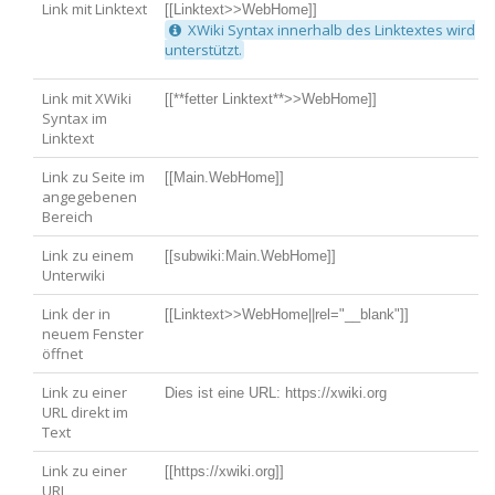
Link mit Linktext
[[Linktext>>WebHome]]
Information
XWiki Syntax innerhalb des Linktextes wird
unterstützt.
Link mit XWiki
[[**fetter Linktext**>>WebHome]]
Syntax im
Linktext
Link zu Seite im
[[Main.WebHome]]
angegebenen
Bereich
Link zu einem
[[subwiki:Main.WebHome]]
Unterwiki
Link der in
[[Linktext>>WebHome||rel="__blank"]]
neuem Fenster
öffnet
Link zu einer
Dies ist eine URL: https://xwiki.org
URL direkt im
Text
Link zu einer
[[https://xwiki.org]]
URL