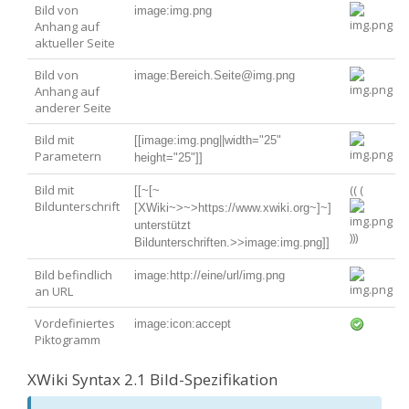
Bild von
image:img.png
Anhang auf
aktueller Seite
Bild von
image:Bereich.Seite@img.png
Anhang auf
anderer Seite
Bild mit
[[image:img.png||width="25" 
Parametern
height="25"]]
Bild mit
(( (
[[~[~
Bildunterschrift
[XWiki~>~>https://www.xwiki.org~]~] 
unterstützt 
)))
Bildunterschriften.>>image:img.png]]
Bild befindlich
image:http://eine/url/img.png
an URL
Vordefiniertes
image:icon:accept
Piktogramm
XWiki Syntax 2.1 Bild-Spezifikation