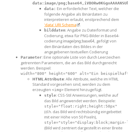
data:image/png;base64,iVBORw0KGgoAAAANSUhE
Ein erforderlicher Text, welcher die
data:
folgende Angabe als Binärdaten zu
interpretieren erlaubt, enstprechend dem
'data' URI Schema
.
: Angabe zu Dateiformat und
bilddaten
Codierung, etwa für PNG-Bilder in Base64-
codierung
gefolgt von
image/png;base64,
den Binärdaten des Bildes in der
angegebenen textuellen Codierung
: Eine optionale Liste von durch Leerzeichen
Parameter
getrennten Parametern, die an das Bild durchgereicht
werden. Beispiel:
width="800" height="600" alt="Ein beispielhafte
HTML Attribute
: Alle Attribute, welche im HTML
Standard vorgesehen sind, werden zu dem
erzeugten
Element hinzugefügt.
<img>
: CSS-Stil Anweisungen, welche auf
style
das Bild angewendet werden. Beispiele:
style="float:right;height:50px"
(d.h. das Bild wird rechtsbündig eingebettet
mit einer Höhe von 50 Pixeln),
style="style="display:block;margin-le
(Bild wird zentriert dargestellt in einer Breite