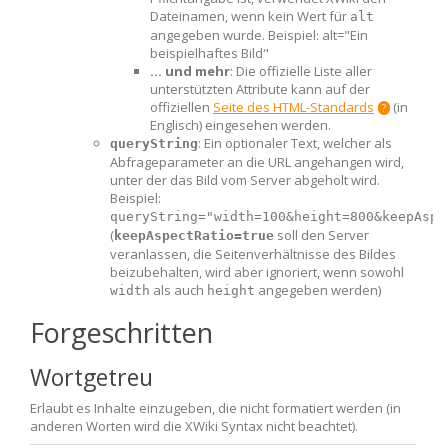
Dateinamen, wenn kein Wert für
alt
angegeben wurde. Beispiel: alt="Ein
beispielhaftes Bild"
... und mehr
: Die offizielle Liste aller
unterstützten Attribute kann auf der
offiziellen
Seite des HTML-Standards
(in
Englisch) eingesehen werden.
: Ein optionaler Text, welcher als
queryString
Abfrageparameter an die URL angehangen wird,
unter der das Bild vom Server abgeholt wird.
Beispiel:
queryString="width=100&height=800&keepAspe
(
soll den Server
keepAspectRatio=true
veranlassen, die Seitenverhältnisse des Bildes
beizubehalten, wird aber ignoriert, wenn sowohl
als auch
angegeben werden)
width
height
Forgeschritten
Wortgetreu
Erlaubt es Inhalte einzugeben, die nicht formatiert werden (in
anderen Worten wird die XWiki Syntax nicht beachtet).