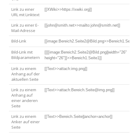
Link zu einer
[[XWiki>>https://xwiki.org]]
URL mit Linktext
Link zu einer E-
[[john@smith.net>>mailto:john@smith.net]]
Mail-Adresse
Bild-Link
[[image:Bereich2.Seite2@Bild.png>>Bereich1.Seite
Bild-Link mit
[[[[image:Bereich2.Seite2@Bild.png||width="26" 
Bildparametern
height="26"]]>>Bereich1.Seite1]]
Link zu einem
[[Text>>attach:img.png]]
Anhang auf der
aktuellen Seite
Link zu einem
[[Text>>attach:Bereich.Seite@img.png]]
Anhang auf
einer anderen
Seite
Link zu einem
[[Text>>Bereich.Seite||anchor=anchor]]
Anker auf einer
Seite