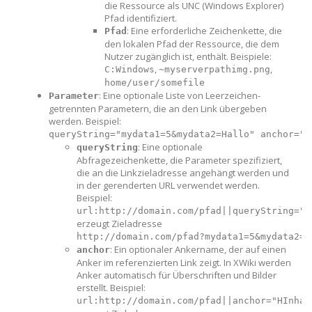
die Ressource als UNC (Windows Explorer)
Pfad identifiziert.
: Eine erforderliche Zeichenkette, die
Pfad
den lokalen Pfad der Ressource, die dem
Nutzer zugänglich ist, enthält. Beispiele:
,
,
C:Windows
~myserverpathimg.png
home/user/somefile
: Eine optionale Liste von Leerzeichen-
Parameter
getrennten Parametern, die an den Link übergeben
werden. Beispiel:
queryString="mydata1=5&mydata2=Hallo" anchor="H
: Eine optionale
queryString
Abfragezeichenkette, die Parameter spezifiziert,
die an die Linkzieladresse angehängt werden und
in der gerenderten URL verwendet werden.
Beispiel:
url:http://domain.com/pfad||queryString="m
erzeugt Zieladresse
http://domain.com/pfad?mydata1=5&mydata2=H
: Ein optionaler Ankername, der auf einen
anchor
Anker im referenzierten Link zeigt. In XWiki werden
Anker automatisch für Überschriften und Bilder
erstellt. Beispiel:
url:http://domain.com/pfad||anchor="HInhal