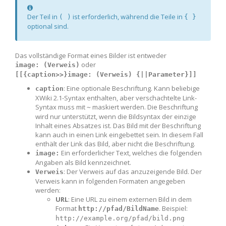
Information
Der Teil in
ist erforderlich, während die Teile in
( )
{ }
optional sind.
Das vollständige Format eines Bilder ist entweder
oder
image: (Verweis)
[[{caption>>}image: (Verweis) {||Parameter}]]
: Eine optionale Beschriftung. Kann beliebige
caption
XWiki 2.1-Syntax enthalten, aber verschachtelte Link-
Syntax muss mit
maskiert werden. Die Beschriftung
~
wird nur unterstützt, wenn die Bildsyntax der einzige
Inhalt eines Absatzes ist. Das Bild mit der Beschriftung
kann auch in einen Link eingebettet sein. In diesem Fall
enthält der Link das Bild, aber nicht die Beschriftung.
Ein erforderlicher Text, welches die folgenden
image:
Angaben als Bild kennzeichnet.
: Der Verweis auf das anzuzeigende Bild. Der
Verweis
Verweis kann in folgenden Formaten angegeben
werden:
URL
: Eine URL zu einem externen Bild in dem
Format
. Beispiel:
http://pfad/BildName
http://example.org/pfad/bild.png