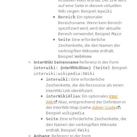
auf eine Seite in diesem virtuellen
Wiki zeigen. Beispiel:
mywiki
: Ein optionaler
Bereich
Bereichsname. Wenn kein Bereich
spezifiziert wird, wird der aktuelle
Bereich verwendet. Beispiel:
Main
: Eine erforderliche
Seite
Zeichenkette, die den Namen der
verknüpften Wikiseite enthält.
Beispiel:
WebHome
InterWiki Seitenname
Referenz in der Form
. Beispiel:
interwiki: 
(interWikiAlias:)
 (Seite)
interwiki:wikipedia:XWiki
Eine erforderliche
interwiki:
Zeichenkette, die die Ressource als einen
InterWiki Link identifiziert.
: Ein optionales
Inter
interWikiAlias
Wiki
Alias, entsprechend der Definition in
der InterWiki Map (siehe
Admin Guide
).
Beispiel:
wikipedia
: Eine erforderliche Zeichenkette, die
Seite
den Namen der verknüpften Wikiseite
enthält. Beispiel:
XWiki
Anhang
: Referenz in der Form