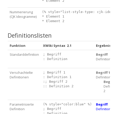
Nummerierung
(% style="list-style-type: cjk-ideog
(CJK Ideogramme)
* Element 1

Definitionslisten
Funktion
XWiki Syntax 2.1
Ergebnis
Standarddefinition
Begriff
; Begriff

Definition
Verschachtelte
Begriff 1
; Begriff 1

Definitionen
Definition 1
: Definition 1

Begrif
:; Begriff 2

Defini
2
Parametrisierte
Begriff
(% style="color:blue" %)

Definition
Definition
; Begriff
