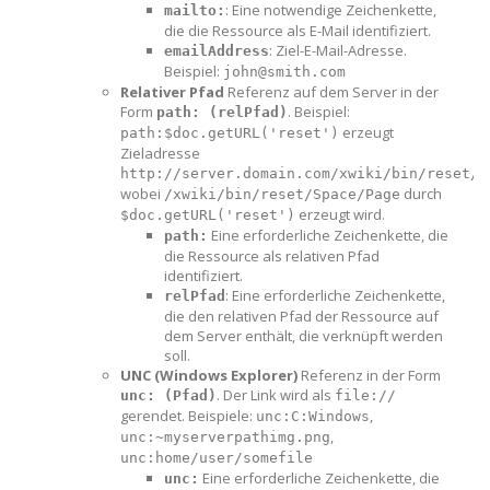
: Eine notwendige Zeichenkette,
mailto:
die die Ressource als E-Mail identifiziert.
: Ziel-E-Mail-Adresse.
emailAddress
Beispiel:
john@smith.com
Relativer Pfad
Referenz auf dem Server in der
Form
. Beispiel:
path: (relPfad)
erzeugt
path:$doc.getURL('reset')
Zieladresse
http://server.domain.com/xwiki/bin/reset/S
wobei
durch
/xwiki/bin/reset/Space/Page
erzeugt wird.
$doc.getURL('reset')
Eine erforderliche Zeichenkette, die
path:
die Ressource als relativen Pfad
identifiziert.
: Eine erforderliche Zeichenkette,
relPfad
die den relativen Pfad der Ressource auf
dem Server enthält, die verknüpft werden
soll.
UNC (Windows Explorer)
Referenz in der Form
. Der Link wird als
unc: (Pfad)
file://
gerendet. Beispiele:
,
unc:C:Windows
,
unc:~myserverpathimg.png
unc:home/user/somefile
Eine erforderliche Zeichenkette, die
unc: