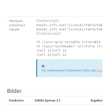
Filterbare,
{{velocity}}

sortierbare
$xwiki.ssfx.use("js/xwiki/table/table
Tabelle
$xwiki.jsfx.use("js/xwiki/table/table
{{/velocity}}

(% class="grid sortable filterable do
(% class="sortHeader" %)|=Title 1|=Ti
|Cell 11|Cell 12

Information
Für verbesserte Funktionen siehe das
Live-
Bilder
Funktion
XWiki Syntax 2.1
Ergebnis