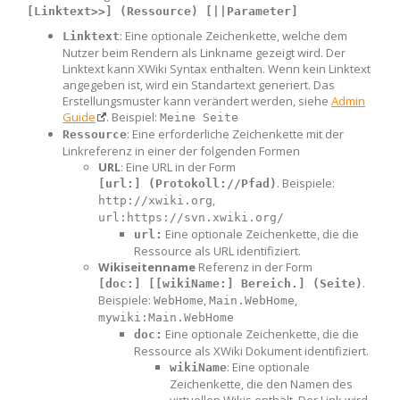
[Linktext>>] (Ressource) [||Parameter]
: Eine optionale Zeichenkette, welche dem
Linktext
Nutzer beim Rendern als Linkname gezeigt wird. Der
Linktext kann XWiki Syntax enthalten. Wenn kein Linktext
angegeben ist, wird ein Standartext generiert. Das
Erstellungsmuster kann verändert werden, siehe
Admin
Guide
. Beispiel:
Meine Seite
: Eine erforderliche Zeichenkette mit der
Ressource
Linkreferenz in einer der folgenden Formen
URL
: Eine URL in der Form
. Beispiele:
[url:] (Protokoll://Pfad)
,
http://xwiki.org
url:https://svn.xwiki.org/
Eine optionale Zeichenkette, die die
url:
Ressource als URL identifiziert.
Wikiseitenname
Referenz in der Form
.
[doc:] [[wikiName:] Bereich.] (Seite)
Beispiele:
,
,
WebHome
Main.WebHome
mywiki:Main.WebHome
Eine optionale Zeichenkette, die die
doc:
Ressource als XWiki Dokument identifiziert.
: Eine optionale
wikiName
Zeichenkette, die den Namen des
virtuellen Wikis enthält. Der Link wird