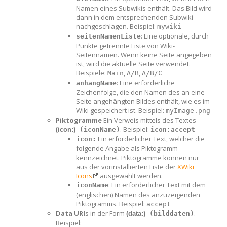
Namen eines Subwikis enthält. Das Bild wird
dann in dem entsprechenden Subwiki
nachgeschlagen. Beispiel:
mywiki
: Eine optionale, durch
seitenNamenListe
Punkte getrennte Liste von Wiki-
Seitennamen. Wenn keine Seite angegeben
ist, wird die aktuelle Seite verwendet.
Beispiele:
,
,
Main
A/B
A/B/C
: Eine erforderliche
anhangName
Zeichenfolge, die den Namen des an eine
Seite angehängten Bildes enthält, wie es im
Wiki gespeichert ist. Beispiel:
myImage.png
Piktogramme
Ein Verweis mittels des Textes
. Beispiel:
(icon:)
 (iconName)
icon:accept
Ein erforderlicher Text, welcher die
icon:
folgende Angabe als Piktogramm
kennzeichnet. Piktogramme können nur
aus der vorinstallierten Liste der
XWiki
Icons
ausgewählt werden.
: Ein erforderlicher Text mit dem
iconName
(englischen) Namen des anzuzeigenden
Piktogramms. Beispiel:
accept
Data URI
s in der Form
.
(data:)
 (bilddaten)
Beispiel: