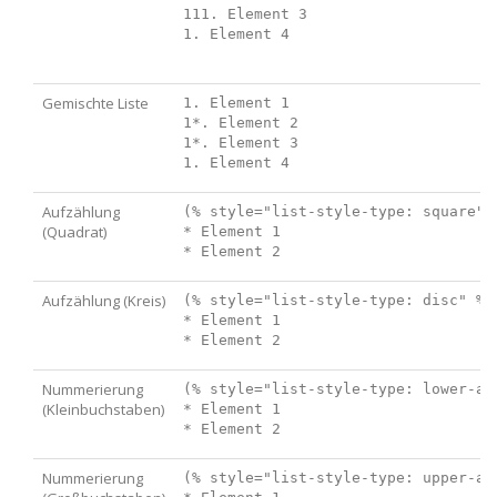
111. Element 3

Gemischte Liste
1. Element 1

1*. Element 2

1*. Element 3

Aufzählung
(% style="list-style-type: square" %
(Quadrat)
* Element 1

Aufzählung (Kreis)
(% style="list-style-type: disc" %)

* Element 1

Nummerierung
(% style="list-style-type: lower-alp
(Kleinbuchstaben)
* Element 1

Nummerierung
(% style="list-style-type: upper-alp