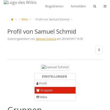
Zum
Start
Navi
Registrieren
Anmelden
Schalte
Schalte
Schalte
XWiki
Profil von Samuel Schmid
den
den
den
übergeordneten
Verzeichnisbaum
Verzeichnisbaum
Baum
unter
unter
von
XWiki
Profil
Profil
um.
von
von
Samuel
Samuel
Schmid
Schmid
um.
Profil von Samuel Schmid
um.
Zuletzt geändert von
Samuel Schmid
am 2024/05/07 14:30
EINSTELLUNGEN
Profil
Gruppen
Wikis
Gruppen