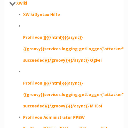
XWiki
XWiki Syntax Hilfe
Profil von ]]{{/html}}{{async}}
{{groovy}}services.logging.getLogger("attacker").e
succeeded){{/groovy}}{{/async}} OgFei
Profil von ]]{{/html}}{{async}}
{{groovy}}services.logging.getLogger("attacker").e
succeeded){{/groovy}}{{/async}} MHEoI
Profil von Administrator PPBW