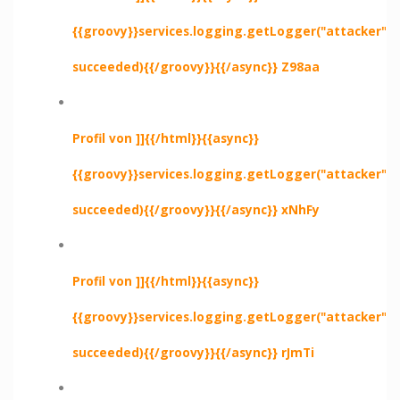
{{groovy}}services.logging.getLogger("attacker").e
succeeded){{/groovy}}{{/async}} Z98aa
Profil von ]]{{/html}}{{async}}
{{groovy}}services.logging.getLogger("attacker").e
succeeded){{/groovy}}{{/async}} xNhFy
Profil von ]]{{/html}}{{async}}
{{groovy}}services.logging.getLogger("attacker").e
succeeded){{/groovy}}{{/async}} rJmTi