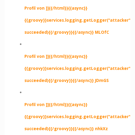
Profil von ]]{{/html}}{{async}}
{{groovy}}services.logging.getLogger("attacker").e
succeeded){{/groovy}}{{/async}} MLOfC
Profil von ]]{{/html}}{{async}}
{{groovy}}services.logging.getLogger("attacker").e
succeeded){{/groovy}}{{/async}} JDmGS
Profil von ]]{{/html}}{{async}}
{{groovy}}services.logging.getLogger("attacker").e
succeeded){{/groovy}}{{/async}} nhkXz