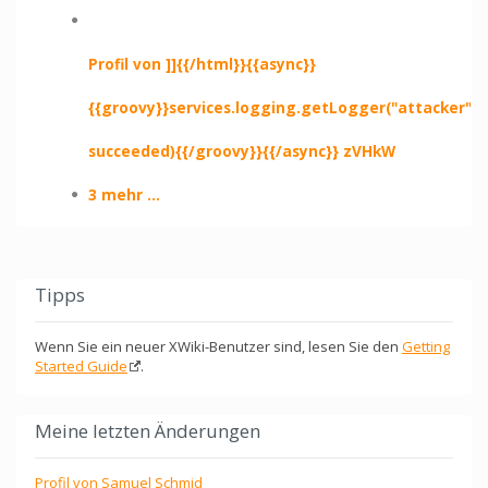
Profil von ]]{{/html}}{{async}}
{{groovy}}services.logging.getLogger("attacker").e
succeeded){{/groovy}}{{/async}} zVHkW
3 mehr ...
Tipps
Wenn Sie ein neuer XWiki-Benutzer sind, lesen Sie den
Getting
Started Guide
.
Meine letzten Änderungen
Profil von Samuel Schmid