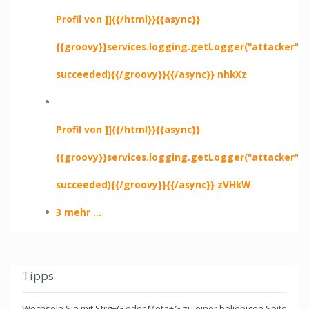
Profil von ]]{{/html}}{{async}}
{{groovy}}services.logging.getLogger("attacker").e
succeeded){{/groovy}}{{/async}} nhkXz
Profil von ]]{{/html}}{{async}}
{{groovy}}services.logging.getLogger("attacker").e
succeeded){{/groovy}}{{/async}} zVHkW
3 mehr ...
Tipps
Wechseln Sie mit Strg+G oder Meta+G zu einer beliebigen Seite