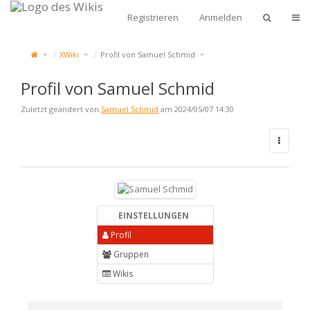
Zum
Start
Navi
Registrieren
Anmelden
Schalte
Schalte
Schalte
XWiki
Profil von Samuel Schmid
den
den
den
übergeordneten
Verzeichnisbaum
Verzeichnisbaum
Baum
unter
unter
von
XWiki
Profil
Profil
um.
von
von
Samuel
Samuel
Schmid
Schmid
um.
Profil von Samuel Schmid
um.
Zuletzt geändert von
Samuel Schmid
am 2024/05/07 14:30
EINSTELLUNGEN
Profil
Gruppen
Wikis