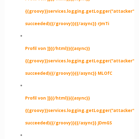
{{groovy}}services.logging.getLogger("attacker").e
succeeded){{/groovy}}{{/async}} rJmTi
Profil von ]]{{/html}}{{async}}
{{groovy}}services.logging.getLogger("attacker").e
succeeded){{/groovy}}{{/async}} MLOfC
Profil von ]]{{/html}}{{async}}
{{groovy}}services.logging.getLogger("attacker").e
succeeded){{/groovy}}{{/async}} JDmGS