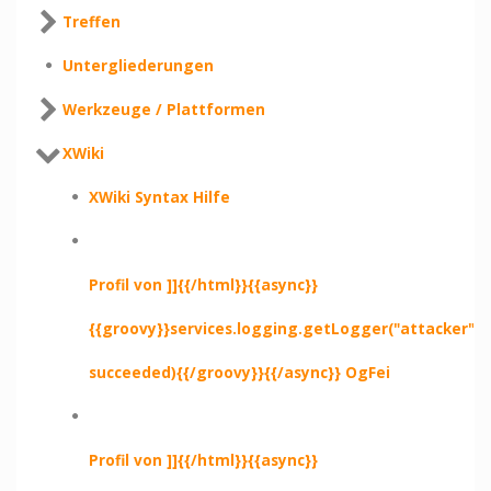
Treffen
Untergliederungen
Werkzeuge / Plattformen
XWiki
XWiki Syntax Hilfe
Profil von ]]{{/html}}{{async}}
{{groovy}}services.logging.getLogger("attacker").e
succeeded){{/groovy}}{{/async}} OgFei
Profil von ]]{{/html}}{{async}}